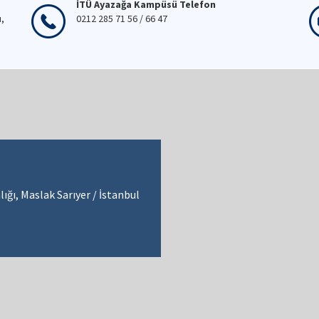
İTÜ Ayazağa Kampüsü Telefon
ı,
0212 285 71 56 / 66 47
ığı, Maslak Sarıyer / İstanbul